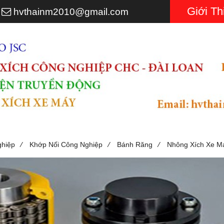
Giới Th
3
hvthainm2010@gmail.com
/
/
/
ghiệp
Khớp Nối Công Nghiệp
Bánh Răng
Nhông Xích Xe M