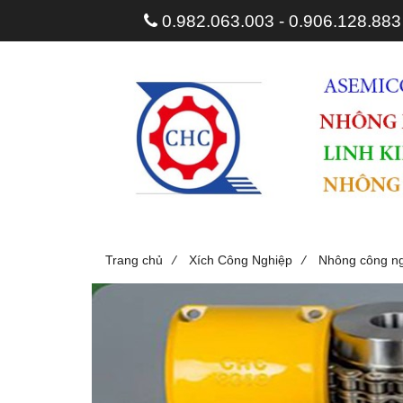
0.982.063.003 - 0.906.128.88
/
/
Trang chủ
Xích Công Nghiệp
Nhông công n