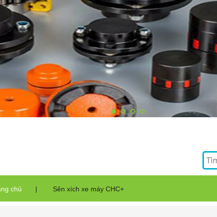
ang chủ
|
Sên xích xe máy CHC+