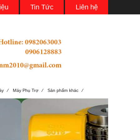
iệu
Tin Tức
Liên hệ
/
/
/
áy
Máy Phụ Trợ
Sản phẩm khác