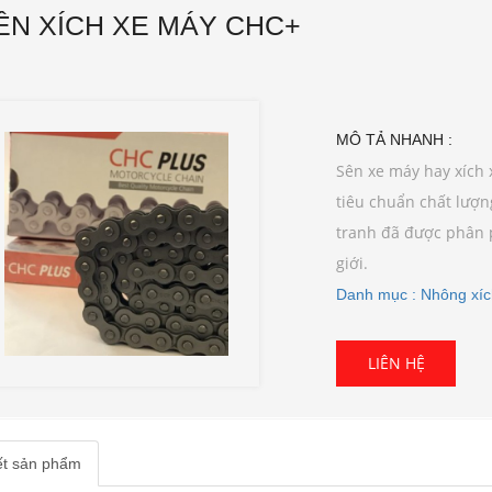
ÊN XÍCH XE MÁY CHC+
MÔ TẢ NHANH :
Sên xe máy hay xích
tiêu chuẩn chất lượn
tranh đã được phân p
giới.
Danh mục : Nhông xí
iết sản phẩm