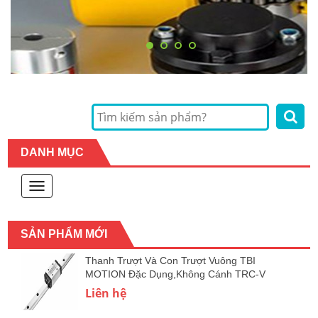
DANH MỤC
Toggle
navigation
SẢN PHẨM MỚI
Thanh Trượt Và Con Trượt Vuông TBI
MOTION Đặc Dụng,Không Cánh TRC-V
Liên hệ