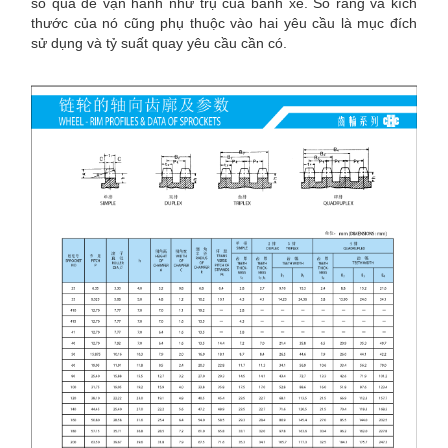
sỏ qua để vận hành như trụ của bánh xe. Số răng và kích
thước của nó cũng phụ thuộc vào hai yêu cầu là mục đích
sử dụng và tỷ suất quay yêu cầu cần có.