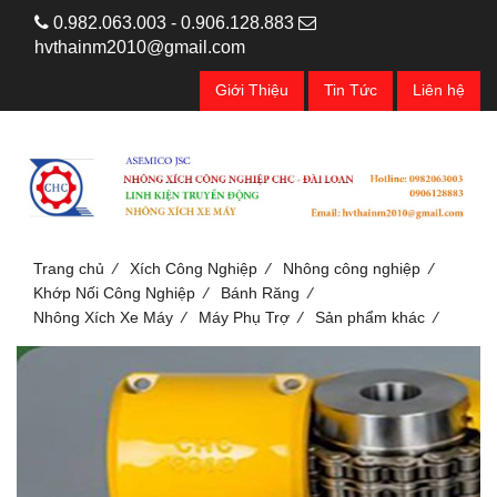
0.982.063.003 - 0.906.128.883
hvthainm2010@gmail.com
Giới Thiệu
Tin Tức
Liên hệ
/
/
/
Trang chủ
Xích Công Nghiệp
Nhông công nghiệp
/
/
Khớp Nối Công Nghiệp
Bánh Răng
/
/
/
Nhông Xích Xe Máy
Máy Phụ Trợ
Sản phẩm khác