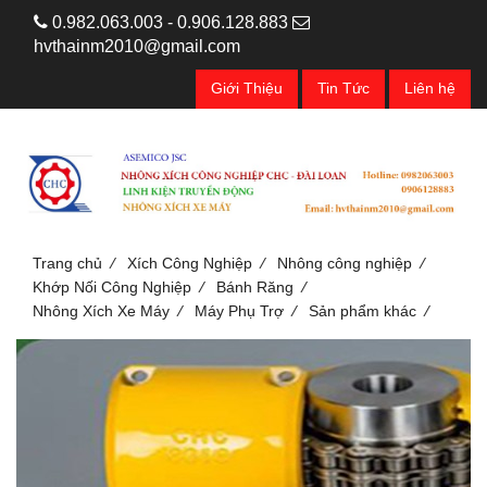
0.982.063.003 - 0.906.128.883
hvthainm2010@gmail.com
Giới Thiệu
Tin Tức
Liên hệ
/
/
/
Trang chủ
Xích Công Nghiệp
Nhông công nghiệp
/
/
Khớp Nối Công Nghiệp
Bánh Răng
/
/
/
Nhông Xích Xe Máy
Máy Phụ Trợ
Sản phẩm khác