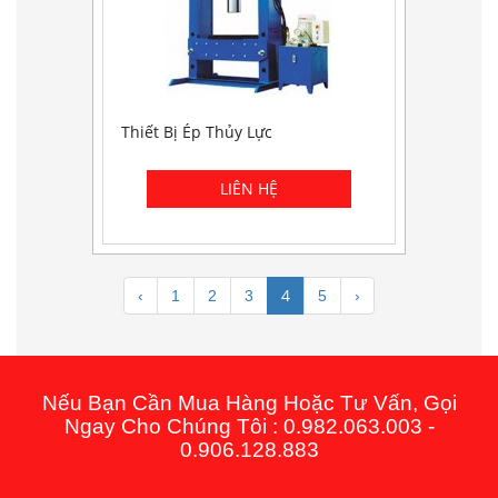
Thiết Bị Ép Thủy Lực
4
‹
1
2
3
5
›
Nếu Bạn Cần Mua Hàng Hoặc Tư Vấn, Gọi
Ngay Cho Chúng Tôi : 0.982.063.003 -
0.906.128.883