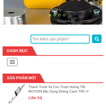
DANH MỤC
Toggle
navigation
SẢN PHẨM MỚI
Thanh Trượt Và Con Trượt Vuông TBI
MOTION Đặc Dụng,Không Cánh TRC-V
Liên hệ