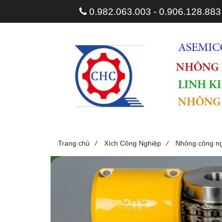
0.982.063.003 - 0.906.128.88
/
/
Trang chủ
Xích Công Nghiệp
Nhông công n