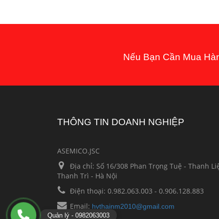
Nếu Bạn Cần Mua Hàng
THÔNG TIN DOANH NGHIỆP
ASEMICO.JSC
Địa chỉ:
Số 16/308 Phan Trọng Tuệ - Thanh Liệ
Thanh Trì - Hà Nội
Điện thoại:
0.982.063.003 - 0.906.128.883
Email:
hvthainm2010@gmail.com
Quản lý - 0982063003