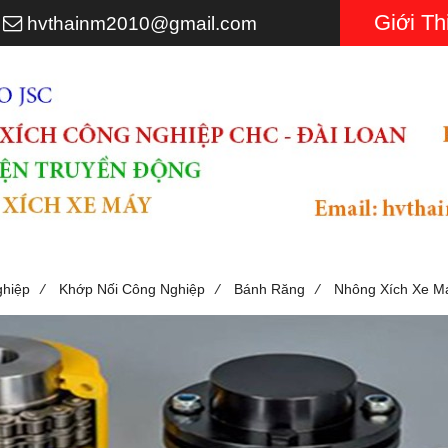
Giới Th
3
hvthainm2010@gmail.com
/
/
/
ghiệp
Khớp Nối Công Nghiệp
Bánh Răng
Nhông Xích Xe M