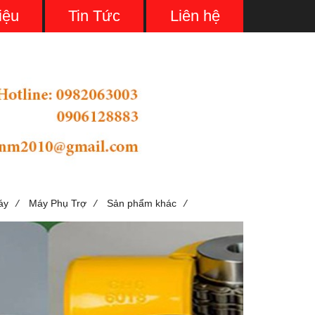
iệu
Tin Tức
Liên hệ
/
/
/
áy
Máy Phụ Trợ
Sản phẩm khác